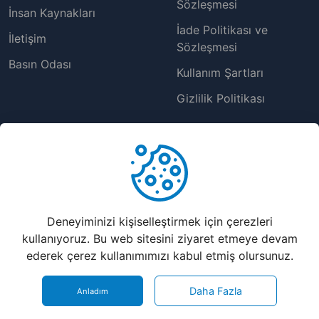
Sözleşmesi
İnsan Kaynakları
İade Politikası ve
İletişim
Sözleşmesi
Basın Odası
Kullanım Şartları
Gizlilik Politikası
Destek Merkezi
Yardım Masası
Müşteri Hizmetleri
Deneyiminizi kişiselleştirmek için çerezleri
Sıkça Sorulan Sorular
kullanıyoruz. Bu web sitesini ziyaret etmeye devam
ederek çerez kullanımımızı kabul etmiş olursunuz.
Bayilik Sistemi
©
2026
nkolay.website | En Kolay Web Sitesi Çözümleri - Tüm
Daha Fazla
Anladım
Hakları Saklıdır..