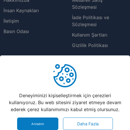
Hakkımızda
Mesafeli Satış
Sözleşmesi
İnsan Kaynakları
İade Politikası ve
İletişim
Sözleşmesi
Basın Odası
Kullanım Şartları
Gizlilik Politikası
Destek Merkezi
Yardım Masası
Müşteri Hizmetleri
Deneyiminizi kişiselleştirmek için çerezleri
Sıkça Sorulan Sorular
kullanıyoruz. Bu web sitesini ziyaret etmeye devam
ederek çerez kullanımımızı kabul etmiş olursunuz.
Bayilik Sistemi
©
2026
nkolay.website | En Kolay Web Sitesi Çözümleri - Tüm
Daha Fazla
Anladım
Hakları Saklıdır..