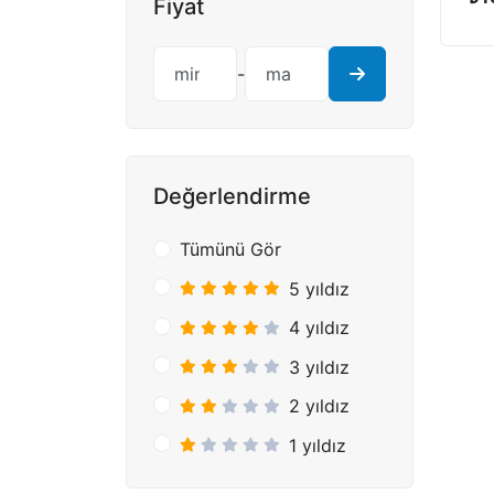
Fiyat
-
Değerlendirme
Tümünü Gör
5 yıldız
4 yıldız
3 yıldız
2 yıldız
1 yıldız