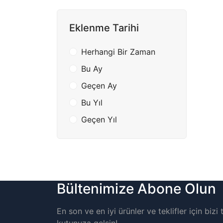
Eklenme Tarihi
Herhangi Bir Zaman
Bu Ay
Geçen Ay
Bu Yıl
Geçen Yıl
Bültenimize Abone Olun
En son ve en iyi ürünler ve teklifler için biz
kutunuza gelsin!