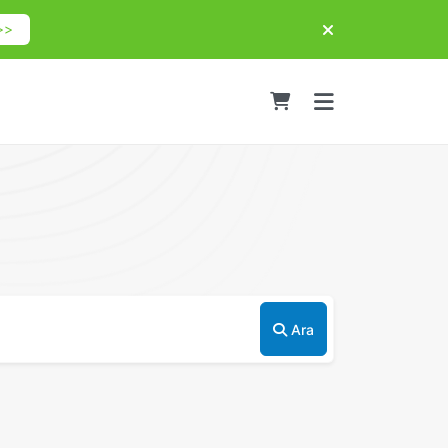
>>
Ara